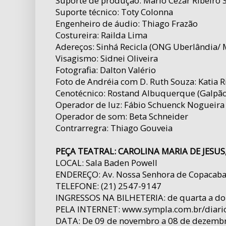
Suporte de produção: Mario Cezar Ribeiro 
Suporte técnico: Toty Colonna
Engenheiro de áudio: Thiago Frazão
Costureira: Railda Lima
Adereços: Sinhá Recicla (ONG Uberlândia/
Visagismo: Sidnei Oliveira
Fotografia: Dalton Valério
Foto de Andréia com D. Ruth Souza: Katia R
Cenotécnico: Rostand Albuquerque (Galpão
Operador de luz: Fábio Schuenck Nogueira
Operador de som: Beta Schneider
Contrarregra: Thiago Gouveia
PEÇA TEATRAL: CAROLINA MARIA DE JESUS,
LOCAL: Sala Baden Powell
ENDEREÇO: Av. Nossa Senhora de Copacaba
TELEFONE: (21) 2547-9147
INGRESSOS NA BILHETERIA: de quarta a dom
PELA INTERNET: www.sympla.com.br/diario
DATA: De 09 de novembro a 08 de dezembro