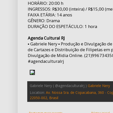
HORÁRIO: 20:00 h
INGRESSOS: R$30,00 (inteira) / R$15,00 (me
FAIXA ETÁRIA: 14 anos
GÊNERO: Drama
DURAÇÃO DO ESPETÁCULO: 1 hora
Agenda Cultural RJ
▪ Gabriele Nery ▪ Produção e Divulgação de
de Cartazes e Distribuição de Filipetas em 
Divulgação de Midia Online. (21)99673435
#agendaculturalrj
Gabriele Nery ( @agendaculturalrj )
Gabriele Nery
Location:
Av. Nossa Sra. de Copacabana, 360 - Copa
22050-002, Brasil