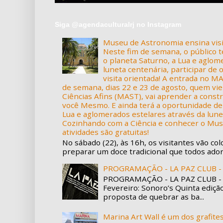
Siga @agendaculturalrj no Instagram
Museu de Astronomia ensina visi
Neste fim de semana, o público 
o planeta Saturno, a Lua e aglom
luneta centenária, participar de
visita orientada! A entrada no M
de semana, dias 22 e 23 de agosto, quem vi
Ciências Afins (MAST), vai aprender a constr
você Mesmo. E ainda terá a oportunidade de
Lua e aglomerados estelares através da lunet
Cozinhando com a Ciência e conhecer o Muse
atividades são gratuitas!
No sábado (22), às 16h, os visitantes vão co
preparar um doce tradicional que todos adora
PROGRAMAÇÃO - LA PAZ CLUB - 
PROGRAMAÇÃO - LA PAZ CLUB - L
Fevereiro: Sonoro’s Quinta ediçã
proposta de quebrar as ba...
Marina Art Wall é um dos grafit