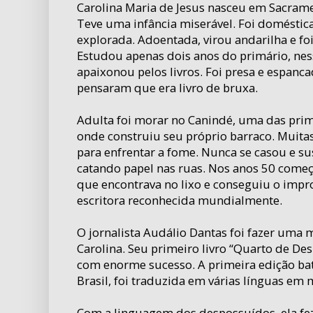
Carolina Maria de Jesus nasceu em Sacrame
Teve uma infância miserável. Foi doméstic
explorada. Adoentada, virou andarilha e fo
Estudou apenas dois anos do primário, nes
apaixonou pelos livros. Foi presa e espanc
pensaram que era livro de bruxa.
Adulta foi morar no Canindé, uma das prime
onde construiu seu próprio barraco. Muitas
para enfrentar a fome. Nunca se casou e sus
catando papel nas ruas. Nos anos 50 come
que encontrava no lixo e conseguiu o impr
escritora reconhecida mundialmente.
O jornalista Audálio Dantas foi fazer uma m
Carolina. Seu primeiro livro “Quarto de De
com enorme sucesso. A primeira edição ba
Brasil, foi traduzida em várias línguas em 
Com a linguagem dos despossuídos, ela fe