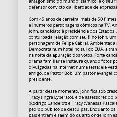
antagonismo do mundo Islâmico, e o seu f
defensor convicto da liberdade de expressã
Com 45 anos de carreira, mais de 50 filmes 
e inúmeros personagens cômicos na TV, An
John, candidato à presidência dos Estados
conturbada relação com seu filho John, um 
personagem de Felipe Cabral. Ambientada 
Democrata num hotel no sul do EUA, a tram
na noite da apuração dos votos. Forte candi
drama familiar se instaura quando fotos po
divulgadas na internet numa festa: ele ve
amigo, de Pastor Bob, um pastor evangélico
presidente.
A partir desse momento, John fica sob cres
Tracy (Ingra Lyberato), e de assessores do 
(Rodrigo Candelot) e Tracy (Vanessa Pascal
pedido público de desculpas. Enquanto os 
pais entram e saem do quarto onde John e