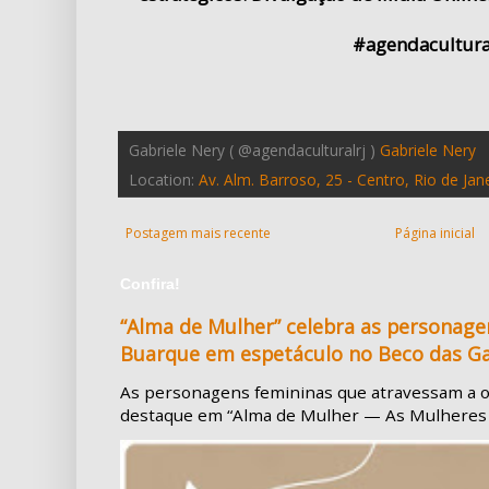
#agendacultura
Gabriele Nery ( @agendaculturalrj )
Gabriele Nery
Location:
Av. Alm. Barroso, 25 - Centro, Rio de Jane
Postagem mais recente
Página inicial
Confira!
“Alma de Mulher” celebra as personage
Buarque em espetáculo no Beco das Ga
As personagens femininas que atravessam a 
destaque em “Alma de Mulher — As Mulheres de